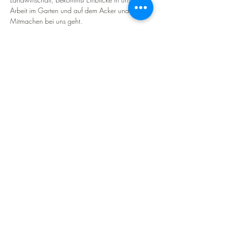
Arbeit im Garten und auf dem Acker und wie 
Mitmachen bei uns geht.
Wir erklären dir unsere bio-intensive und 
regenerative Bewirtschaftungsweise, schauen 
uns unsere eigene Jungpflanzenanzucht an und 
nehmen uns Zeit für eure Fragen.
Wir freuen uns auf euch!
HegauSolawi
Hofstelle:
Schloßhof Friedingen 1
78224 Singen (Friedingen)
Marktgarten: