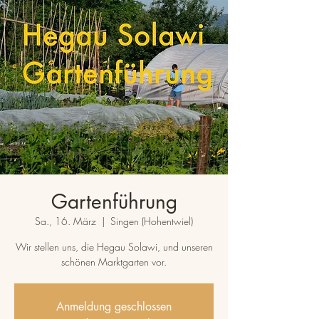
Gartenführung
Sa., 16. März
  |  
Singen (Hohentwiel)
Wir stellen uns, die Hegau Solawi, und unseren
schönen Marktgarten vor.
Anmeldung geschlossen