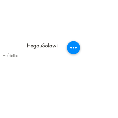
HegauSolawi
Hofstelle:
Schloßhof Friedingen 1
78224 Singen (Friedingen)
Marktgarten:
Hausenerstraße 24
78224 Singen (Friedingen)
hegau.solawi@klimaland.net