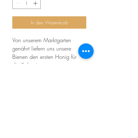
Gramm
In den Warenkorb
Von unserem Marktgarten 
genährt liefern uns unsere 
Bienen den ersten Honig für 
die Solawi.
HegauSolawi
Hofstelle:
Schloßhof Friedingen 1
78224 Singen (Friedingen)