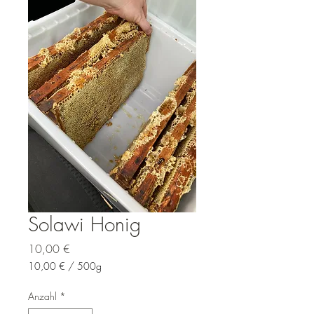
Solawi Honig
Preis
10,00 €
10,00 €
/
500g
10,00 €
pro
Anzahl
*
500